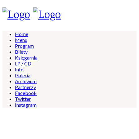
Home
Menu
Program
Bilety
Księgarnia
LP / CD
Info
Galeria
Archiwum
Partnerzy
Facebook
Twitter
Instagram