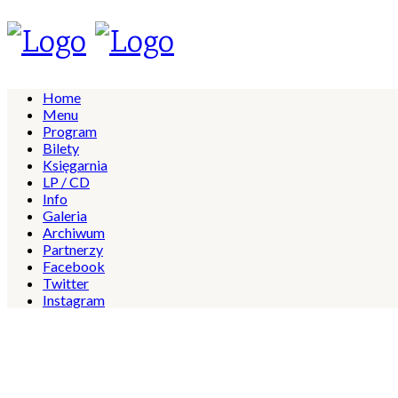
Home
Menu
Program
Bilety
Księgarnia
LP / CD
Info
Galeria
Archiwum
Partnerzy
Facebook
Twitter
Instagram