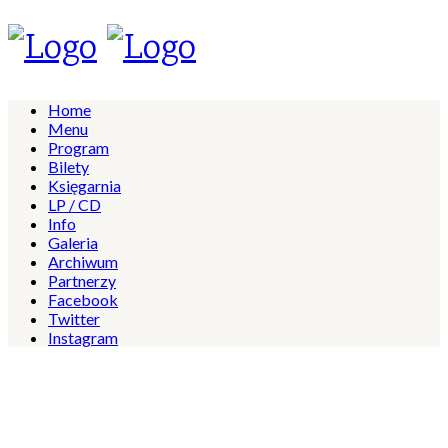
Home
Menu
Program
Bilety
Księgarnia
LP / CD
Info
Galeria
Archiwum
Partnerzy
Facebook
Twitter
Instagram