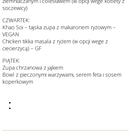
ziemniaczanym i colesławem (w opcji wege kotlety z
soczewicy)
CZWARTEK:
Khao Soi – tajska zupa z makaronem ryżowym –
VEGAN
Chicken tikka masala z ryżem (w opcji wege z
ciecierzycą) – GF
PIĄTEK:
Zupa chrzanowa z jajkiem
Bowl z pieczonymi warzywami, serem feta i sosem
koperkowym