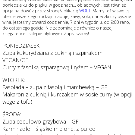
poniedziałku do piątku, w godzinach… obiadowych. Jest również
opcja na dowóz przez stronę/aplikację
WOLT
! Mamy też w swojej
ofercie wszelkiego rodzaju napoje, kawy, soki, drineczki czy pyszne
wina. Jesteśmy otwarci codziennie, 7 dni w tygodniu, od 9:00 rano,
do ostatniego gościa. Nie zapominajcie również o naszej
księgarence i sklepie płytowym. Zapraszamy!
PONIEDZIAŁEK:
Zupa kukurydziana z cukinią i szpinakiem –
VEGAN/GF
Curry z fasolką szparagową i ryżem – VEGAN
WTOREK:
Fasolada – zupa z fasolą i marchewką – GF
Makaron z cukinią i kurczakiem w sosie curry (w opcji
wege z tofu)
ŚRODA:
Zupa cebulowo-grzybowa – GF
Karminadle – śląskie mielone, z puree