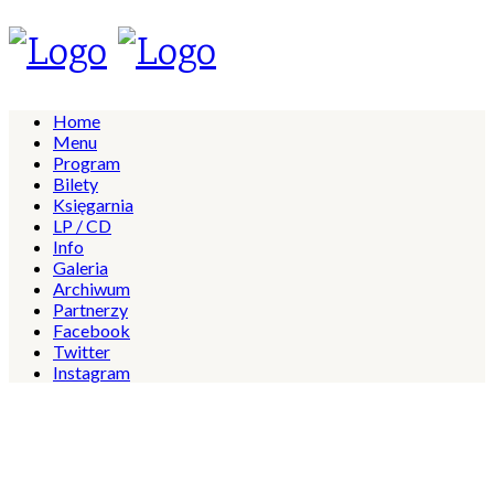
Home
Menu
Program
Bilety
Księgarnia
LP / CD
Info
Galeria
Archiwum
Partnerzy
Facebook
Twitter
Instagram