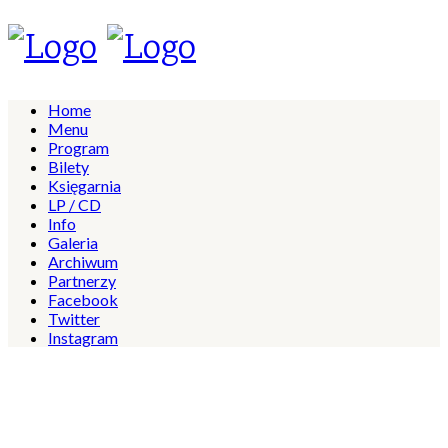
Home
Menu
Program
Bilety
Księgarnia
LP / CD
Info
Galeria
Archiwum
Partnerzy
Facebook
Twitter
Instagram