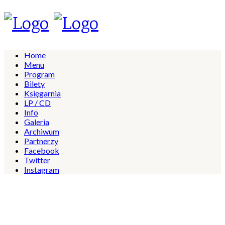
Home
Menu
Program
Bilety
Księgarnia
LP / CD
Info
Galeria
Archiwum
Partnerzy
Facebook
Twitter
Instagram