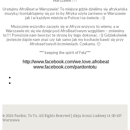
Warszawie ???
Uratujmy AfroBeat w Warszawie! To miejsce gdzie dzielimy się afrykańska
muzyką i kontaktujemy się po to by Afryka ożyła zarówno w Warszawie
jak i w każdym mieście w Polsce i na świecie. :-))
Muzycznie wszystko zaczęło się w Afryce wszyscy to wiemy, a w
Warszawie nic się nie dzieje pod AfroBeat’owym wzgęldem – zmienimy
to!!! Pomóżcie nam tworzyć te stronę by tego dokonać. :-)) Gdziekolwiek
jesteście dajcie nam znać czy tak samo jak my kochacie bawić się przy
Afrobeat’owych brzmieniach. Czekamy. 🙂
*** keeping the spirit of Fela***
http://www.facebook.com/we.love.afrobeat
www.facebook.com/pardontotu
© 2026 Pardon, To Tu. All Rights Reserved | Aleja Armii Ludowej 14, 00-637
Warszawa