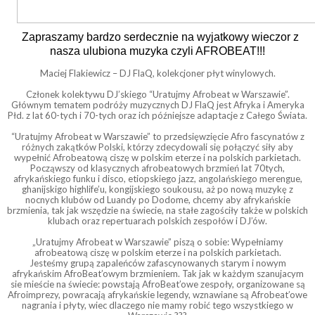
Zapraszamy bardzo serdecznie na wyjatkowy wieczor z
nasza ulubiona muzyka czyli AFROBEAT!!!
Maciej Flakiewicz – DJ FlaQ, kolekcjoner płyt winylowych.
Członek kolektywu DJ’skiego “Uratujmy Afrobeat w Warszawie”.
Głównym tematem podróży muzycznych DJ FlaQ jest Afryka i Ameryka
Płd. z lat 60-tych i 70-tych oraz ich późniejsze adaptacje z Całego Świata.
“Uratujmy Afrobeat w Warszawie” to przedsięwzięcie Afro fascynatów z
różnych zakątków Polski, którzy zdecydowali się połączyć siły aby
wypełnić Afrobeatową ciszę w polskim eterze i na polskich parkietach.
Począwszy od klasycznych afrobeatowych brzmień lat 70tych,
afrykańskiego funku i disco, etiopskiego jazz, angolańskiego merengue,
ghanijskigo highlife’u, kongijskiego soukousu, aż po nową muzykę z
nocnych klubów od Luandy po Dodome, chcemy aby afrykańskie
brzmienia, tak jak wszędzie na świecie, na stałe zagościły także w polskich
klubach oraz repertuarach polskich zespołów i DJ’ów.
„Uratujmy Afrobeat w Warszawie” piszą o sobie: Wypełniamy
afrobeatową ciszę w polskim eterze i na polskich parkietach.
Jesteśmy grupą zapaleńców zafascynowanych starym i nowym
afrykańskim AfroBeat’owym brzmieniem. Tak jak w każdym szanujacym
sie mieście na świecie: powstają AfroBeat’owe zespoły, organizowane są
Afroimprezy, powracają afrykańskie legendy, wznawiane są Afrobeat’owe
nagrania i płyty, wiec dlaczego nie mamy robić tego wszystkiego w