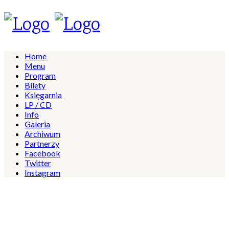
Home
Menu
Program
Bilety
Księgarnia
LP / CD
Info
Galeria
Archiwum
Partnerzy
Facebook
Twitter
Instagram