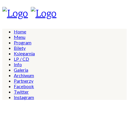
Home
Menu
Program
Bilety
Księgarnia
LP / CD
Info
Galeria
Archiwum
Partnerzy
Facebook
Twitter
Instagram