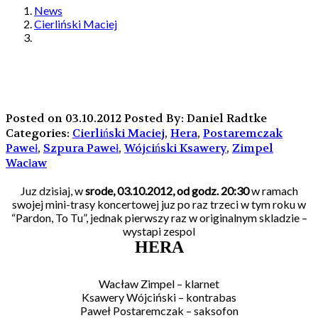
News
Cierliński Maciej
Posted on 03.10.2012
Posted By: Daniel Radtke
Categories:
Cierliński Maciej
,
Hera
,
Postaremczak
Paweł
,
Szpura Paweł
,
Wójciński Ksawery
,
Zimpel
Wacław
Juz dzisiaj, w
srode, 03.10.2012, od godz. 20:30
w ramach
swojej mini-trasy koncertowej juz po raz trzeci w tym roku w
“Pardon, To Tu”, jednak pierwszy raz w originalnym skladzie –
wystapi zespol
HERA
Wacław Zimpel – klarnet
Ksawery Wójciński – kontrabas
Paweł Postaremczak – saksofon