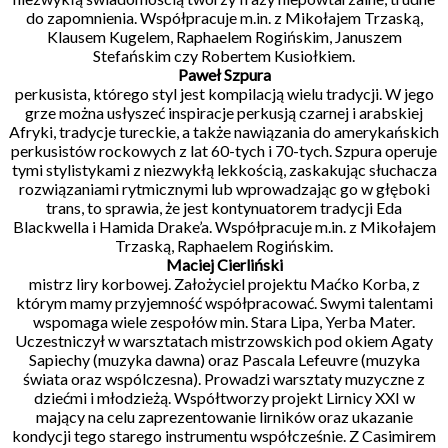
do zapomnienia. Współpracuje m.in. z Mikołajem Trzaską,
Klausem Kugelem, Raphaelem Rogińskim, Januszem
Stefańskim czy Robertem Kusiołkiem.
Paweł Szpura
perkusista, którego styl jest kompilacją wielu tradycji. W jego
grze można usłyszeć inspiracje perkusją czarnej i arabskiej
Afryki, tradycje tureckie, a także nawiązania do amerykańskich
perkusistów rockowych z lat 60-tych i 70-tych. Szpura operuje
tymi stylistykami z niezwykłą lekkością, zaskakując słuchacza
rozwiązaniami rytmicznymi lub wprowadzając go w głęboki
trans, to sprawia, że jest kontynuatorem tradycji Eda
Blackwella i Hamida Drake’a. Współpracuje m.in. z Mikołajem
Trzaską, Raphaelem Rogińskim.
Maciej Cierliński
mistrz liry korbowej. Założyciel projektu Maćko Korba, z
którym mamy przyjemność współpracować. Swymi talentami
wspomaga wiele zespołów min. Stara Lipa, Yerba Mater.
Uczestniczył w warsztatach mistrzowskich pod okiem Agaty
Sapiechy (muzyka dawna) oraz Pascala Lefeuvre (muzyka
świata oraz wspólczesna). Prowadzi warsztaty muzyczne z
dziećmi i młodzieżą. Współtworzy projekt Lirnicy XXI w
mający na celu zaprezentowanie lirników oraz ukazanie
kondycji tego starego instrumentu współcześnie. Z Casimirem