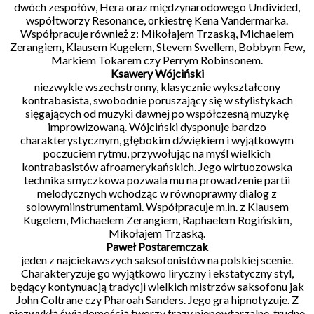
dwóch zespołów, Hera oraz międzynarodowego Undivided,
współtworzy Resonance, orkiestrę Kena Vandermarka.
Współpracuje również z: Mikołajem Trzaską, Michaelem
Zerangiem, Klausem Kugelem, Stevem Swellem, Bobbym Few,
Markiem Tokarem czy Perrym Robinsonem.
Ksawery Wójciński
niezwykle wszechstronny, klasycznie wykształcony
kontrabasista, swobodnie poruszający się w stylistykach
sięgających od muzyki dawnej po współczesną muzykę
improwizowaną. Wójciński dysponuje bardzo
charakterystycznym, głębokim dźwiękiem i wyjątkowym
poczuciem rytmu, przywołując na myśl wielkich
kontrabasistów afroamerykańskich. Jego wirtuozowska
technika smyczkowa pozwala mu na prowadzenie partii
melodycznych wchodząc w równoprawny dialog z
solowymiinstrumentami. Współpracuje m.in. z Klausem
Kugelem, Michaelem Zerangiem, Raphaelem Rogińskim,
Mikołajem Trzaską.
Paweł Postaremczak
jeden z najciekawszych saksofonistów na polskiej scenie.
Charakteryzuje go wyjątkowo liryczny i ekstatyczny styl,
będący kontynuacją tradycji wielkich mistrzów saksofonu jak
John Coltrane czy Pharoah Sanders. Jego gra hipnotyzuje. Z
niezwykłą świadomością tworzy frazy niepowtarzalne, trudne