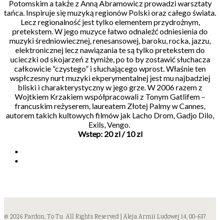
Potomskim a także z Anną Abramowicz prowadzi warsztaty
tańca. Inspiruje się muzyką regionów Polski oraz całego świata.
Lecz regionalność jest tylko elementem przydrożnym,
pretekstem. W jego muzyce łatwo odnaleźć odniesienia do
muzyki średniowiecznej, renesansowej, baroku, rocka, jazzu,
elektronicznej lecz nawiązania te są tylko pretekstem do
ucieczki od skojarzeń z tymiże, po to by zostawić słuchacza
całkowicie “czystego” i słuchającego wprost. Właśnie ten
wspłczesny nurt muzyki ekperymentalnej jest mu najbadziej
bliski i charakterystyczny w jego grze. W 2006 razem z
Wojtkiem Krzakiem współpracowali z Tonym Gatlifem –
francuskim reżyserem, laureatem Złotej Palmy w Cannes,
autorem takich kultowych filmów jak Lacho Drom, Gadjo Dilo,
Exils, Vengo.
Wstep: 20 zl / 10 zl
© 2026 Pardon, To Tu. All Rights Reserved | Aleja Armii Ludowej 14, 00-637