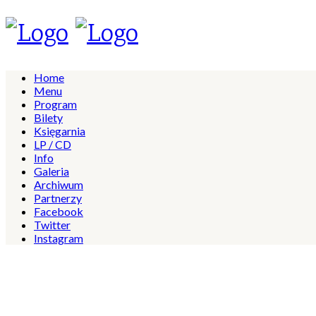
Home
Menu
Program
Bilety
Księgarnia
LP / CD
Info
Galeria
Archiwum
Partnerzy
Facebook
Twitter
Instagram