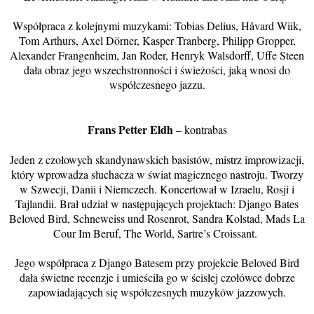
Współpraca z kolejnymi muzykami: Tobias Delius, Håvard Wiik,
Tom Arthurs, Axel Dörner, Kasper Tranberg, Philipp Gropper,
Alexander Frangenheim, Jan Roder, Henryk Walsdorff, Uffe Steen
dała obraz jego wszechstronności i świeżości, jaką wnosi do
współczesnego jazzu.
Frans Petter Eldh
– kontrabas
Jeden z czołowych skandynawskich basistów, mistrz improwizacji,
który wprowadza słuchacza w świat magicznego nastroju. Tworzy
w Szwecji, Danii i Niemczech. Koncertował w Izraelu, Rosji i
Tajlandii. Brał udział w następujących projektach: Django Bates
Beloved Bird, Schneweiss und Rosenrot, Sandra Kolstad, Mads La
Cour Im Beruf, The World, Sartre’s Croissant.
Jego współpraca z Django Batesem przy projekcie Beloved Bird
dała świetne recenzje i umieściła go w ścisłej czołówce dobrze
zapowiadających się współczesnych muzyków jazzowych.