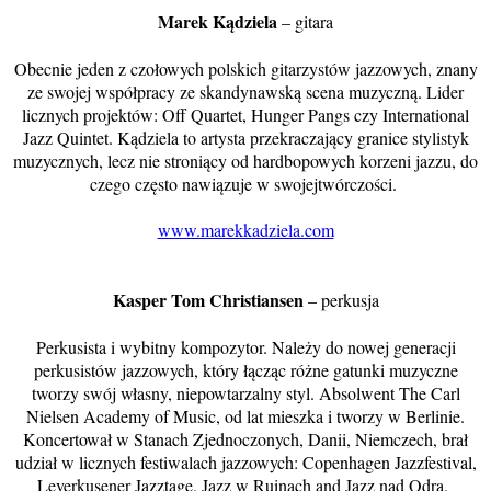
Marek Kądziela
– gitara
Obecnie jeden z czołowych polskich gitarzystów jazzowych, znany
ze swojej współpracy ze skandynawską scena muzyczną. Lider
licznych projektów: Off Quartet, Hunger Pangs czy International
Jazz Quintet. Kądziela to artysta przekraczający granice stylistyk
muzycznych, lecz nie stroniący od hardbopowych korzeni jazzu, do
czego często nawiązuje w swojejtwórczości.
www.marekkadziela.com
Kasper Tom Christiansen
– perkusja
Perkusista i wybitny kompozytor. Należy do nowej generacji
perkusistów jazzowych, który łącząc różne gatunki muzyczne
tworzy swój własny, niepowtarzalny styl. Absolwent The Carl
Nielsen Academy of Music, od lat mieszka i tworzy w Berlinie.
Koncertował w Stanach Zjednoczonych, Danii, Niemczech, brał
udział w licznych festiwalach jazzowych: Copenhagen Jazzfestival,
Leverkusener Jazztage, Jazz w Ruinach and Jazz nad Odrą.