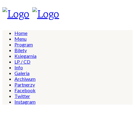
Home
Menu
Program
Bilety
Księgarnia
LP / CD
Info
Galeria
Archiwum
Partnerzy
Facebook
Twitter
Instagram