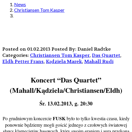
News
Christiansen Tom Kasper
Posted on 01.02.2013
Posted By: Daniel Radtke
Categories:
Christiansen Tom Kasper
,
Das Quartet
,
Eldh Petter Frans
,
Kądziela Marek
,
Mahall Rudi
Koncert “Das Quartet”
(Mahall/Kądziela/Christiansen/Eldh)
Śr. 13.02.2013, g. 20:30
FUSK
Po grudniowym koncercie
było to tylko kwestia czasu, kiedy
ponownie będziemy mogli gościć jednego z czołowych światowej
sławy klarnecistów basowych, który swoim graniem i aura przekona