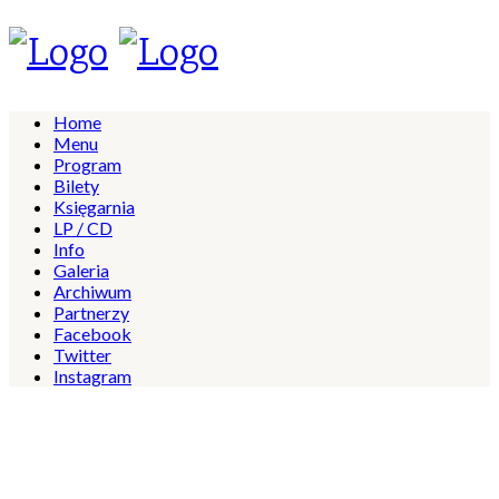
Home
Menu
Program
Bilety
Księgarnia
LP / CD
Info
Galeria
Archiwum
Partnerzy
Facebook
Twitter
Instagram