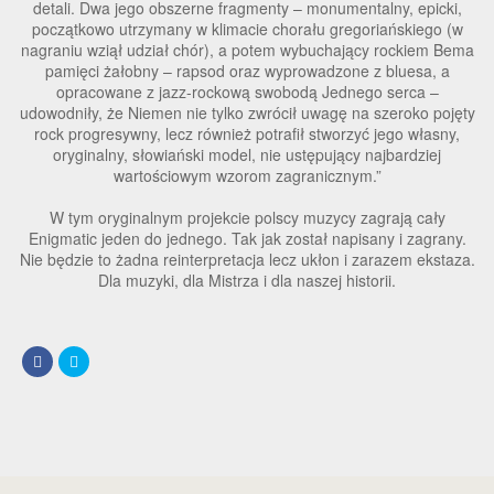
detali. Dwa jego obszerne fragmenty – monumentalny, epicki,
początkowo utrzymany w klimacie chorału gregoriańskiego (w
nagraniu wziął udział chór), a potem wybuchający rockiem Bema
pamięci żałobny – rapsod oraz wyprowadzone z bluesa, a
opracowane z jazz-rockową swobodą Jednego serca –
udowodniły, że Niemen nie tylko zwrócił uwagę na szeroko pojęty
rock progresywny, lecz również potrafił stworzyć jego własny,
oryginalny, słowiański model, nie ustępujący najbardziej
wartościowym wzorom zagranicznym.”
W tym oryginalnym projekcie polscy muzycy zagrają cały
Enigmatic jeden do jednego. Tak jak został napisany i zagrany.
Nie będzie to żadna reinterpretacja lecz ukłon i zarazem ekstaza.
Dla muzyki, dla Mistrza i dla naszej historii.