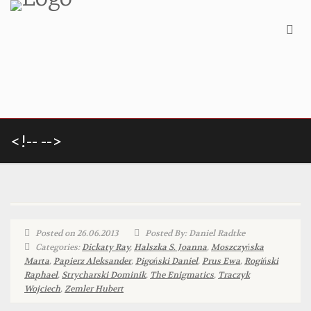
<!-- -->
Posted on 26.06.2013
Posted By: Daniel Radtke
Categories:
Dickaty Ray
,
Halszka S. Joanna
,
Moszczyńska
Marta
,
Papierz Aleksander
,
Pigoński Daniel
,
Prus Ewa
,
Rogiński
Raphael
,
Strycharski Dominik
,
The Enigmatics
,
Traczyk
Wojciech
,
Zemler Hubert