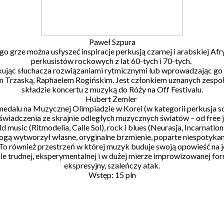
Paweł Szpura
jego grze można usłyszeć inspiracje perkusją czarnej i arabskiej Af
perkusistów rockowych z lat 60-tych i 70-tych.
kując słuchacza rozwiązaniami rytmicznymi lub wprowadzając go w
ajem Trzaską, Raphaelem Rogińskim. Jest członkiem uznanych z
składzie koncertu z muzyką do Róży na Off Festivalu.
Hubert Zemler
edalu na Muzycznej Olimpiadzie w Korei (w kategorii perkusja 
oświadczenia ze skrajnie odległych muzycznych światów – od free
d music (Ritmodelia, Calle Sol), rock i blues (Neurasja, Incarnati
gą wytworzył własne, oryginalne brzmienie, poparte niespotykan
To również przestrzeń w której muzyk buduje swoją opowieść na j
e trudnej, eksperymentalnej i w dużej mierze improwizowanej formu
ekspresyjny, szaleńczy atak.
Wstęp: 15 pln