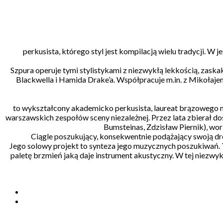
perkusista, którego styl jest kompilacją wielu tradycji. W 
Szpura operuje tymi stylistykami z niezwykłą lekkością, zaska
Blackwella i Hamida Drake’a. Współpracuje m.in. z Mikoł
to wykształcony akademicko perkusista, laureat brązowego m
warszawskich zespołów sceny niezależnej. Przez lata zbierał d
Bumsteinas, Zdzisław Piernik), worl
Ciągle poszukujący, konsekwentnie podążający swoją dro
Jego solowy projekt to synteza jego muzycznych poszukiwań. 
paletę brzmień jaką daje instrument akustyczny. W tej niezwykl