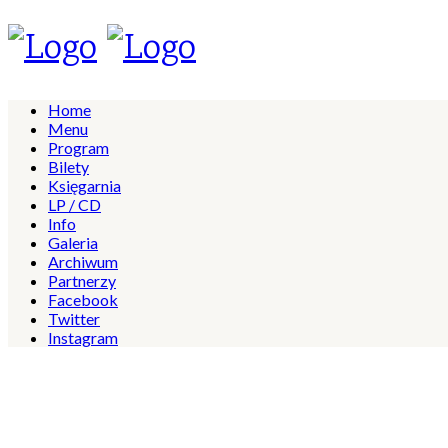
Home
Menu
Program
Bilety
Księgarnia
LP / CD
Info
Galeria
Archiwum
Partnerzy
Facebook
Twitter
Instagram