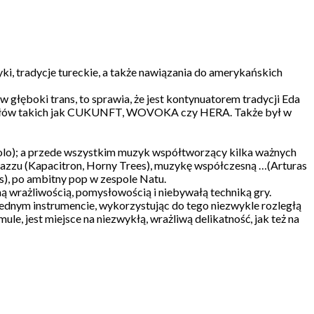
ryki, tradycje tureckie, a także nawiązania do amerykańskich
 głęboki trans, to sprawia, że jest kontynuatorem tradycji Eda
espołów takich jak CUKUNFT, WOVOKA czy HERA. Także był w
solo); a przede wszystkim muzyk współtworzący kilka ważnych
 jazzu (Kapacitron, Horny Trees), muzykę współczesną …(Arturas
ons), po ambitny pop w zespole Natu.
ą wrażliwością, pomysłowością i niebywałą techniką gry.
ednym instrumencie, wykorzystując do tego niezwykle rozległą
le, jest miejsce na niezwykłą, wrażliwą delikatność, jak też na