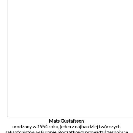
Mats Gustafsson
urodzony w 1964 roku, jeden z najbardziej twórczych
saksofonistów w Europie. Początkowo prowadził zespoły, w