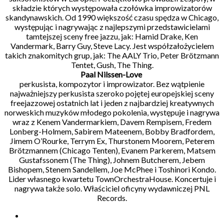
składzie których występowała czołówka improwizatorów
skandynawskich. Od 1990 większość czasu spędza w Chicago,
występując i nagrywając z najlepszymi przedstawicielami
tamtejszej sceny free jazzu, jak: Hamid Drake, Ken
Vandermark, Barry Guy, Steve Lacy. Jest współzałożycielem
takich znakomitych grup, jak: The AALY Trio, Peter Brötzmann
Tentet, Gush, The Thing.
Paal Nilssen-Love
perkusista, kompozytor i improwizator. Bez wątpienie
najważniejszy perkusista szeroko pojętej europejskiej sceny
freejazzowej ostatnich lat i jeden z najbardziej kreatywnych
norweskich muzyków młodego pokolenia, występuje i nagrywa
wraz z Kenem Vandermarkiem, Davem Rempisem, Fredem
Lonberg-Holmem, Sabirem Mateenem, Bobby Bradfordem,
Jimem O’Rourke, Terrym Ex, Thurstonem Moorem, Peterem
Brötzmannem (Chicago Tenten), Evanem Parkerem, Matsem
Gustafssonem (The Thing), Johnem Butcherem, Jebem
Bishopem, Stenem Sandellem, Joe McPhee i Toshinori Kondo.
Lider własnego kwartetu TownOrchestraHouse. Koncertuje i
nagrywa także solo. Właściciel oficyny wydawniczej PNL
Records.