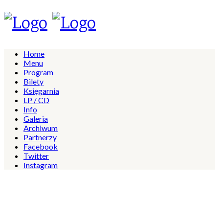
Home
Menu
Program
Bilety
Księgarnia
LP / CD
Info
Galeria
Archiwum
Partnerzy
Facebook
Twitter
Instagram