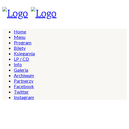
Home
Menu
Program
Bilety
Księgarnia
LP / CD
Info
Galeria
Archiwum
Partnerzy
Facebook
Twitter
Instagram