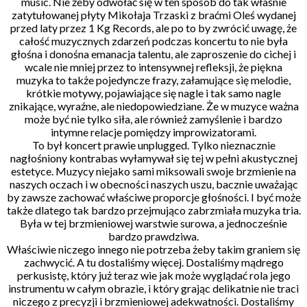
music. Nie żeby odwołać się w ten sposób do tak właśnie
zatytułowanej płyty Mikołaja Trzaski z braćmi Oleś wydanej
przed laty przez 1 Kg Records, ale po to by zwrócić uwagę, że
całość muzycznych zdarzeń podczas koncertu to nie była
głośna i donośna emanacja talentu, ale zaproszenie do cichej i
wcale nie mniej przez to intensywnej refleksji, że piękna
muzyka to także pojedyncze frazy, załamujące się melodie,
krótkie motywy, pojawiające się nagle i tak samo nagle
znikające, wyraźne, ale niedopowiedziane. Że w muzyce ważna
może być nie tylko siła, ale również zamyślenie i bardzo
intymne relacje pomiędzy improwizatorami.
To był koncert prawie unplugged. Tylko nieznacznie
nagłośniony kontrabas wyłamywał się tej w pełni akustycznej
estetyce. Muzycy niejako sami miksowali swoje brzmienie na
naszych oczach i w obecności naszych uszu, bacznie uważając
by zawsze zachować właściwe proporcje głośności. I być może
także dlatego tak bardzo przejmująco zabrzmiała muzyka tria.
Była w tej brzmieniowej warstwie surowa, a jednocześnie
bardzo prawdziwa.
Właściwie niczego innego nie potrzeba żeby takim graniem się
zachwycić. A tu dostaliśmy więcej. Dostaliśmy mądrego
perkusistę, który już teraz wie jak może wyglądać rola jego
instrumentu w całym obrazie, i który grając delikatnie nie traci
niczego z precyzji i brzmieniowej adekwatności. Dostaliśmy