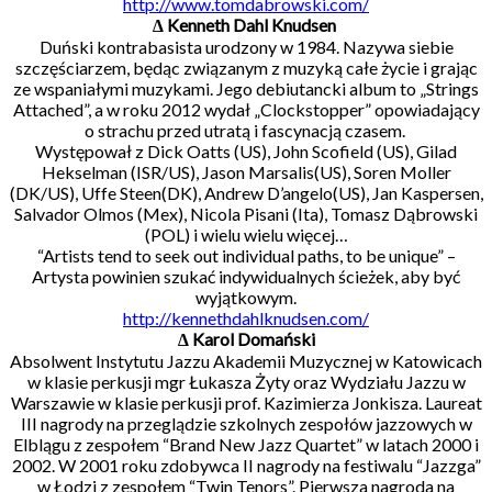
http://www.tomdabrowski.com/
∆ Kenneth Dahl Knudsen
Duński kontrabasista urodzony w 1984. Nazywa siebie
szczęściarzem, będąc związanym z muzyką całe życie i grając
ze wspaniałymi muzykami. Jego debiutancki album to „Strings
Attached”, a w roku 2012 wydał „Clockstopper” opowiadający
o strachu przed utratą i fascynacją czasem.
Występował z Dick Oatts (US), John Scofield (US), Gilad
Hekselman (ISR/US), Jason Marsalis(US), Soren Moller
(DK/US), Uffe Steen(DK), Andrew D’angelo(US), Jan Kaspersen,
Salvador Olmos (Mex), Nicola Pisani (Ita), Tomasz Dąbrowski
(POL) i wielu wielu więcej…
“Artists tend to seek out individual paths, to be unique” –
Artysta powinien szukać indywidualnych ścieżek, aby być
wyjątkowym.
http://kennethdahlknudsen.com/
∆ Karol Domański
Absolwent Instytutu Jazzu Akademii Muzycznej w Katowicach
w klasie perkusji mgr Łukasza Żyty oraz Wydziału Jazzu w
Warszawie w klasie perkusji prof. Kazimierza Jonkisza. Laureat
III nagrody na przeglądzie szkolnych zespołów jazzowych w
Elblągu z zespołem “Brand New Jazz Quartet” w latach 2000 i
2002. W 2001 roku zdobywca II nagrody na festiwalu “Jazzga”
w Łodzi z zespołem “Twin Tenors”. Pierwsza nagroda na