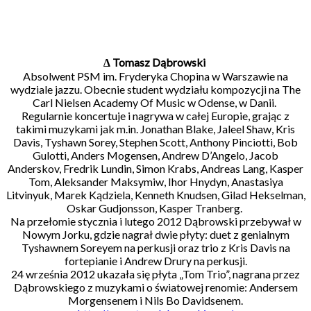
∆ Tomasz Dąbrowski
Absolwent PSM im. Fryderyka Chopina w Warszawie na
wydziale jazzu. Obecnie student wydziału kompozycji na The
Carl Nielsen Academy Of Music w Odense, w Danii.
Regularnie koncertuje i nagrywa w całej Europie, grając z
takimi muzykami jak m.in. Jonathan Blake, Jaleel Shaw, Kris
Davis, Tyshawn Sorey, Stephen Scott, Anthony Pinciotti, Bob
Gulotti, Anders Mogensen, Andrew D’Angelo, Jacob
Anderskov, Fredrik Lundin, Simon Krabs, Andreas Lang, Kasper
Tom, Aleksander Maksymiw, Ihor Hnydyn, Anastasiya
Litvinyuk, Marek Kądziela, Kenneth Knudsen, Gilad Hekselman,
Oskar Gudjonsson, Kasper Tranberg.
Na przełomie stycznia i lutego 2012 Dąbrowski przebywał w
Nowym Jorku, gdzie nagrał dwie płyty: duet z genialnym
Tyshawnem Soreyem na perkusji oraz trio z Kris Davis na
fortepianie i Andrew Drury na perkusji.
24 września 2012 ukazała się płyta „Tom Trio”, nagrana przez
Dąbrowskiego z muzykami o światowej renomie: Andersem
Morgensenem i Nils Bo Davidsenem.