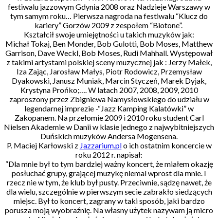
festiwalu jazzowym Gdynia 2008 oraz Nadzieje Warszawy w
tym samym roku… Pierwsza nagroda na festiwalu “Klucz do
kariery” Gorzów 2009 z zespołem “Biotone”.
Kształcił swoje umiejętności u takich muzyków jak:
Michał Tokaj, Ben Monder, Bob Gulotti, Bob Moses, Matthew
Garrison, Dave Weckl, Bob Moses, Rudi Mahhall. Występował
z takimi artystami polskiej sceny muzycznej jak : Jerzy Małek,
Iza Zając, Jarosław Małys, Piotr Rodowicz, Przemysław
Dyakowski, Janusz Muniak, Marcin Styczeń, Marek Dyjak,
Krystyna Prońko;…. W latach 2007, 2008, 2009, 2010
zaproszony przez Zbigniewa Namysłowskiego do udziału w
legendarnej imprezie -“Jazz Kamping Kalatówki” w
Zakopanem. Na przełomie 2009 i 2010 roku student Carl
Nielsen Akademie w Danii w klasie jednego z najwybitniejszych
Duńskich muzyków Andersa Mogensena.
P. Maciej Karłowski z
Jazzarium.pl
o ich ostatnim koncercie w
roku 2012 r. napisał:
“Dla mnie był to tym bardziej ważny koncert, że miałem okazję
posłuchać grupy, grającej muzykę niemal wprost dla mnie. I
rzecz nie w tym, że klub był pusty. Przeciwnie, sądzę nawet, że
dla wielu, szczególnie w pierwszym secie zabrakło siedzących
miejsc. Był to koncert, zagrany w taki sposób, jaki bardzo
porusza moją wyobraźnię. Na własny użytek nazywam ją micro