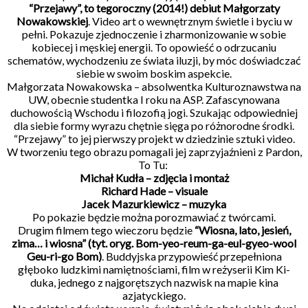
“Przejawy”, to tegoroczny (2014!) debiut Małgorzaty
Nowakowskiej
. Video art o wewnętrznym świetle i byciu w
pełni. Pokazuje zjednoczenie i zharmonizowanie w sobie
kobiecej i męskiej energii. To opowieść o odrzucaniu
schematów, wychodzeniu ze świata iluzji, by móc doświadczać
siebie w swoim boskim aspekcie.
Małgorzata Nowakowska – absolwentka Kulturoznawstwa na
UW, obecnie studentka I roku na ASP. Zafascynowana
duchowością Wschodu i filozofią jogi. Szukając odpowiedniej
dla siebie formy wyrazu chętnie sięga po różnorodne środki.
“Przejawy” to jej pierwszy projekt w dziedzinie sztuki video.
W tworzeniu tego obrazu pomagali jej zaprzyjaźnieni z Pardon,
To Tu:
Michał Kudła – zdjęcia i montaż
Richard Hade – visuale
Jacek Mazurkiewicz – muzyka
Po pokazie będzie można porozmawiać z twórcami.
Drugim filmem tego wieczoru będzie
“Wiosna, lato, jesień,
zima… i wiosna” (tyt. oryg. Bom-yeo-reum-ga-eul-gyeo-wool
Geu-ri-go Bom)
. Buddyjska przypowieść przepełniona
głęboko ludzkimi namiętnościami, film w reżyserii Kim Ki-
duka, jednego z najgorętszych nazwisk na mapie kina
azjatyckiego.