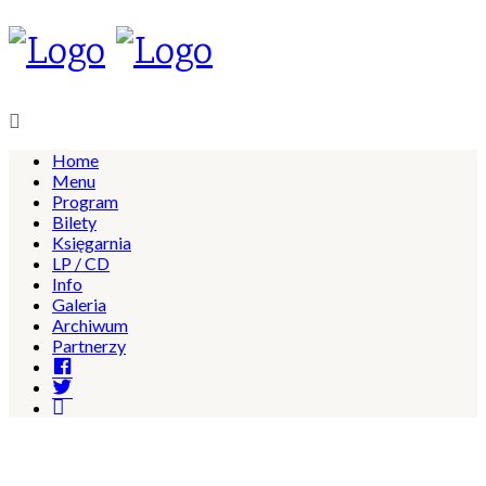
Home
Menu
Program
Bilety
Księgarnia
LP / CD
Info
Galeria
Archiwum
Partnerzy
Facebook
Twitter
Instagram