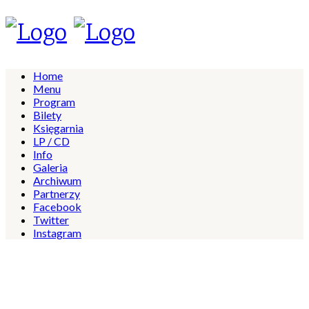
Home
Menu
Program
Bilety
Księgarnia
LP / CD
Info
Galeria
Archiwum
Partnerzy
Facebook
Twitter
Instagram