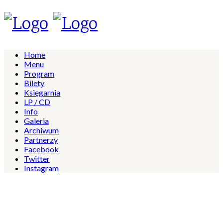
Home
Menu
Program
Bilety
Księgarnia
LP / CD
Info
Galeria
Archiwum
Partnerzy
Facebook
Twitter
Instagram