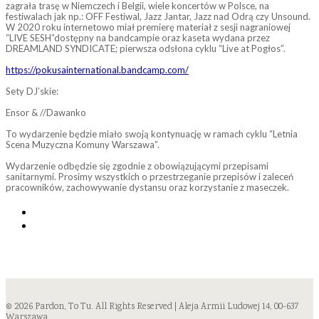
zagrała trasę w Niemczech i Belgii, wiele koncertów w Polsce, na
festiwalach jak np.: OFF Festiwal, Jazz Jantar, Jazz nad Odrą czy Unsound.
W 2020 roku internetowo miał premierę materiał z sesji nagraniowej
“LIVE SESH”dostępny na bandcampie oraz kaseta wydana przez
DREAMLAND SYNDICATE; pierwsza odsłona cyklu “Live at Pogłos”.
https://pokusainternational.bandcamp.com/
Sety DJ’skie:
Ensor & //Dawanko
To wydarzenie będzie miało swoją kontynuację w ramach cyklu “Letnia
Scena Muzyczna Komuny Warszawa”.
Wydarzenie odbędzie się zgodnie z obowiązującymi przepisami
sanitarnymi. Prosimy wszystkich o przestrzeganie przepisów i zaleceń
pracowników, zachowywanie dystansu oraz korzystanie z maseczek.
© 2026 Pardon, To Tu. All Rights Reserved | Aleja Armii Ludowej 14, 00-637
Warszawa