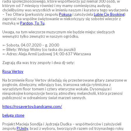
radia społecznościowego, które współtworzy już niemal 300 osób, w
którym od 7 miesięcy również i my mamy comiesięczną audycję,
chcielibyśmy was wszystkich w imieniu naszym i kuratora tego wydarzenia
– Teo Oltera (perkusisty zespołu
Pokusa
i założyciela
Lubie Cię Booking
)
zaprosić na wspólne świętowanie w niekończący się sobotni wieczór z
muzyką w
Pardon, To Tu
.
Uwaga, na tym wieczorze muzycznym nie będzie miejsc siedzących
wewnątrz tylko zewnątrz w naszym ogródku.
➳ Sobota, 04.07.2020 – g. 20:00
➳ Bilety: Wstęp Wolny (co łaska do puszki)
➳ Adres: Aleja Armii Ludowej 14; 00-637 Warszawa
Zagrają dla was trzy zespoły i dwa dj-sety:
Rosa Vertov
Na brzmienie Rosy Vertov składają się przesterowane gitary zanurzone w
pogłosie, dźwięczny, wibrujący bas, transowa sekcja rytmiczna z
wyrazistym floor tomem i cztery eteryczne wokale. Dysonujące i
niespokojne kompozycje tworzą atmosferę melancholii, która przenosi
publiczność w odrealniony świat marzeń sennych.
https://rosavertov.bandcamp.com/
beluga stone
Projekt Macieja Sondija i Jędrzeja Dudka – współtwórców i założycieli
zespołu
P.Unity
, braci z wyboru, tworzących razem od trzynastego roku