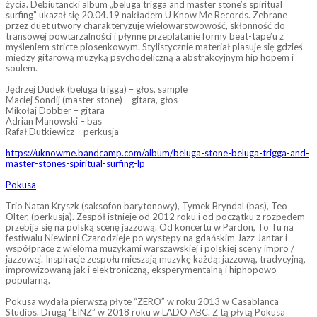
życia. Debiutancki album „beluga trigga and master stone’s spiritual
surfing” ukazał się 20.04.19 nakładem U Know Me Records. Zebrane
przez duet utwory charakteryzuje wielowarstwowość, skłonność do
transowej powtarzalności i płynne przeplatanie formy beat-tape’u z
myśleniem stricte piosenkowym. Stylistycznie materiał plasuje się gdzieś
między gitarową muzyką psychodeliczną a abstrakcyjnym hip hopem i
soulem.
Jędrzej Dudek (beluga trigga) – głos, sample
Maciej Sondij (master stone) – gitara, głos
Mikołaj Dobber – gitara
Adrian Manowski – bas
Rafał Dutkiewicz – perkusja
https://uknowme.bandcamp.com/album/beluga-stone-beluga-trigga-and-
master-stones-spiritual-surfing-lp
Pokusa
Trio Natan Kryszk (saksofon barytonowy), Tymek Bryndal (bas), Teo
Olter, (perkusja). Zespół istnieje od 2012 roku i od początku z rozpędem
przebija się na polską scenę jazzową. Od koncertu w Pardon, To Tu na
festiwalu Niewinni Czarodzieje po występy na gdańskim Jazz Jantar i
współpracę z wieloma muzykami warszawskiej i polskiej sceny impro /
jazzowej. Inspiracje zespołu mieszają muzykę każdą: jazzową, tradycyjną,
improwizowaną jak i elektroniczną, eksperymentalną i hiphopowo-
popularną.
Pokusa wydała pierwszą płyte “ZERO” w roku 2013 w Casablanca
Studios. Drugą “EINZ” w 2018 roku w LADO ABC. Z tą płytą Pokusa