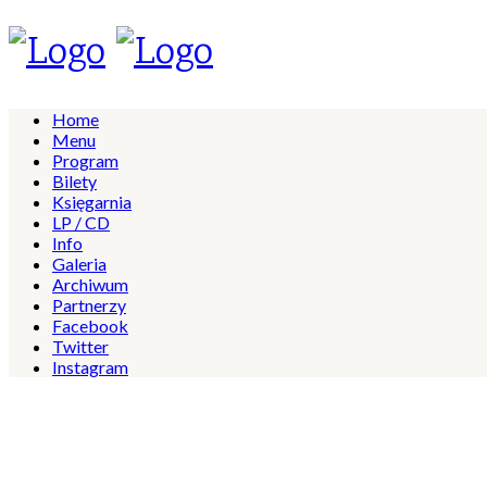
Home
Menu
Program
Bilety
Księgarnia
LP / CD
Info
Galeria
Archiwum
Partnerzy
Facebook
Twitter
Instagram