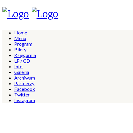
Home
Menu
Program
Bilety
Księgarnia
LP / CD
Info
Galeria
Archiwum
Partnerzy
Facebook
Twitter
Instagram