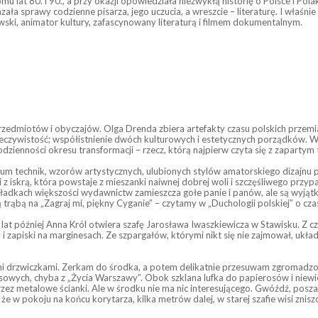
u lat 80. i 90., a przy okazji opowiedziała niezwykłą historię o Polsce i Pol
ła sprawy codzienne pisarza, jego uczucia, a wreszcie – literaturę. I właśni
ski, animator kultury, zafascynowany literaturą i filmem dokumentalnym.
rzedmiotów i obyczajów. Olga Drenda zbiera artefakty czasu polskich przemi
rzeczywistość; współistnienie dwóch kulturowych i estetycznych porządków. W
odzienności okresu transformacji – rzecz, którą najpierw czyta się z zaparty
iwum technik, wzorów artystycznych, ulubionych stylów amatorskiego dizajn
 z iskrą, która powstaje z mieszanki naiwnej dobrej woli i szczęśliwego przyp
ładkach większości wydawnictw zamieszcza gołe panie i panów, ale są wyjątk
wą trąbą na „Zagraj mi, piękny Cyganie” – czytamy w „Duchologii polskiej” o
ięć lat później Anna Król otwiera szafę Jarosława Iwaszkiewicza w Stawisku. Z
 i zapiski na marginesach. Ze szpargałów, którymi nikt się nie zajmował, ukł
mi drzwiczkami. Zerkam do środka, a potem delikatnie przesuwam zgromadzone
sowych, chyba z „Życia Warszawy”. Obok szklana lufka do papierosów i niewi
zez metalowe ścianki. Ale w środku nie ma nic interesującego. Gwóźdź, posza
 w pokoju na końcu korytarza, kilka metrów dalej, w starej szafie wisi zniszc