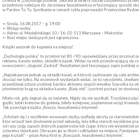
Drenda w „Duchologii polskiej” zebrała artefakty naszej codzienności przełom
przedmioty należące do Jarosława Iwaszkiewicza w fascynujący sposób ukaza
w Pardon To Tu. Spotkania w ramach cyklu poprowadzi Przemysł
aw Rydzew
➳ Środa, 16.08.2017 – g. 19:00
➳ Wstęp wolny
➳ Adres: ul. Madalińskiego 10 / 16; 02-513 Warszawa – Mokotów
➳ Ilość miejsc siedzących jest ograniczona.
Książki autorek do kupienia na miejscu!
„Duchologia polska” to przełom lat 80. i 90. opowiedziany przez pryzmat p
reklamy, kasety wideo, okładki książek. Widać na nich przeobrażającą się 
nowocześni i „dogonić Zachód”. Rezultatem jest fascynujący zapis polskiej c
„Najciekawsze jednak są okładki kaset, w których zachowało się całe arch
chociaż nie tylko. Na wczesnych wydaniach widać, że to rękodzieło, chwilami
prawdziwej sztuce osobnej: bardzo aktywny zespół weselny Szarotka na ok
płomienisty krąg na okładce kasety „Biały miś” i portret postaci ze słonio
Miała rok, gdy żegnał się ze światem. Nigdy się nie spotkali. Trzydzieści p
guziki, tubki kremów do golenia, bilety kolejowe, poplamione wciąż krawaty
Tak powstaje książka „Rzeczy. Iwaszkiewicz intymnie”.
„Schylam się i z wysiłkiem wysuwam ciężką szufladę ukrytą za staroświecki
ktoś wrzucił tam dosłownie przed sekundą, leży kilka starych wycinków pra
od razu czuję zapach dobrych papierosów lub cygar, który nie wywietrzał pr
czterema dziurkami. Obracam go w dłoni i odkładam na miejsce. Pamiętam, że
jego kształt” – pisze Anna Król w „Rzeczach. Iwaszkiewicz intymnie”.