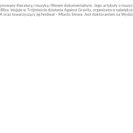
ynowany literaturą i muzyką i filmem dokumentalnym. Jego artykuły o muzyce
 Bliza. Inicjuje w Trójmieście działania Against Gravity, organizatora najw
raz towarzyszący jej festiwal – Miasto Słowa. Jest doktorantem na Wydzia