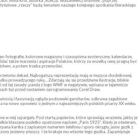
akach. Anna Król, autorka „Rzeczy. Iwaszkiewicz intymnie”, poprzez
e tytułowe „rzeczy” będą tematem naszego kolejnego spotkania literackiego
an: fotografie, kolorowe magazyny i czasopisma ezoteryczne, kalendarze,
idać także marzenia i aspiracje Polaków, którzy za wszelką cenę pragną być
m tchem, a potem trzeba przemyśleć.
u przełomu dekad. Najbogatszą reprezentację mają w muzyce chodnikowej,
adku prowadzącego rękę… Zdarzają się się przedziwne ilustracje, bliskie
i od tej zasady: panda z logo WWF w negatywie, wpisana w tajemniczy
 czasach tuż przed nastaniem oprogramowania Corel Draw.
 czułością i fascynacją ogląda podszewki garniturów, odkrywa zagubione
ada na nowo opowieść o jednym z najważniejszych polskich pisarzy XX wieku.
 w niej szpargały. Pod startą papierów, które sprawiają wrażenie, jakby je
elkie blaszane pudełko opatrzone napisem „Paris 1925”. Kiedy je otwieram,
rpana kartka z zapisanym numerem telefonu i spory okrągły, jasny guzik z
zony jesienny płaszcz. I że brakuje mu właśnie tego guzika. Zapamiętuje