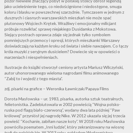
pozór niewiele znaczący pobyt w polskiej stolicy obrósł legendą
jako ucieleśnienie tego, co niedoścignione i niedostępne, smuga
koloru i blasku w powszechnej szarzyźnie. Tymczasem w jednym z
dusznych i ciasnych warszawskich mieszkań nie może spać
plutonowy Wojciech Krętek. Wrażliwy i emocjonalny milicjant
próbuje rozwikłać sprawę niejakiego Dusidamka z Mokotowa.
Siejący postrach oprawca zdaje się jednak tylko symbolem
pomniejszych przemocy i opresji, których mieszkanki Warszawy
doświadczają na każdym kroku od świata i siebie nawzajem. Co łączy
króla muzyki z seryjnym dusicielem? Dowiecie się w opowieści o
marzeniach i niespełnieniach.
Ilustracje do książki stworzył ceniony artysta Mariusz Wilczyński,
autor uhonorowanego wieloma nagrodami filmu animowanego
“Zabij to i wyjedź z tego miasta”.
zdj. pisarki na grafice – Weronika Ławniczak/Papaya Films
Dorota Masłowska – ur. 1983, pisarka, autorka sztuk teatralnych,
felietonistka. Zadebiutowała w 2002 powieścią “Wojna polsko-
ruska pod flagą biało-czerwoną”, wydany dwa lata później “Paw
królowej” przyniósł jej nagrodę Nike. W 2012 ukazała się jej trzecia
powieść “Kochanie, zabiłam nasze koty”. W 2018 roku Masłowska
powróciła poematem „Inni ludzie”, który zekranizowany na wiosnę
trafi do polskich kin. W 2013 roku, nakładem Wydawnictwa