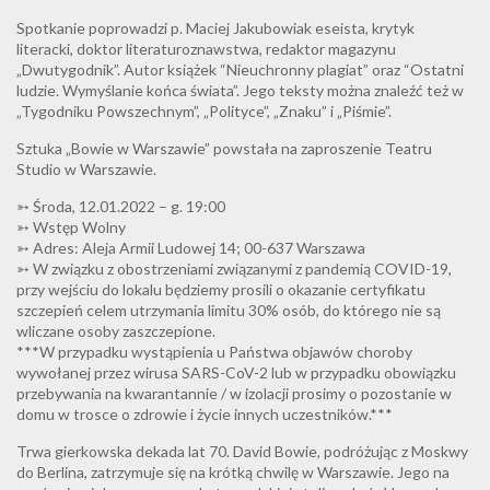
Spotkanie poprowadzi p. Maciej Jakubowiak eseista, krytyk
literacki, doktor literaturoznawstwa, redaktor magazynu
„Dwutygodnik”. Autor książek “Nieuchronny plagiat” oraz “Ostatni
ludzie. Wymyślanie końca świata”. Jego teksty można znaleźć też w
„Tygodniku Powszechnym”, „Polityce”, „Znaku” i „Piśmie”.
Sztuka „Bowie w Warszawie” powstała na zaproszenie Teatru
Studio w Warszawie.
➳ Środa, 12.01.2022 – g. 19:00
➳ Wstęp Wolny
➳ Adres: Aleja Armii Ludowej 14; 00-637 Warszawa
➳ W związku z obostrzeniami związanymi z pandemią COVID-19,
przy wejściu do lokalu będziemy prosili o okazanie certyfikatu
szczepień celem utrzymania limitu 30% osób, do którego nie są
wliczane osoby zaszczepione.
***W przypadku wystąpienia u Państwa objawów choroby
wywołanej przez wirusa SARS-CoV-2 lub w przypadku obowiązku
przebywania na kwarantannie / w izolacji prosimy o pozostanie w
domu w trosce o zdrowie i życie innych uczestników.***
Trwa gierkowska dekada lat 70. David Bowie, podróżując z Moskwy
do Berlina, zatrzymuje się na krótką chwilę w Warszawie. Jego na