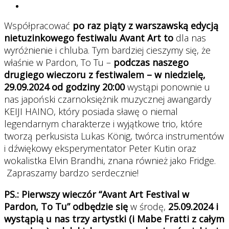
Współpracować
po raz piąty z warszawską edycją
nietuzinkowego festiwalu Avant Art to
dla nas
wyróżnienie i chluba. Tym bardziej cieszymy się, że
właśnie w Pardon, To Tu –
podczas naszego
drugiego wieczoru z festiwalem – w niedzielę,
29.09.2024 od godziny 20:00
wystąpi ponownie u
nas japoński czarnoksiężnik muzycznej awangardy
KEIJI HAINO, który posiada sławę o niemal
legendarnym charakterze i wyjątkowe trio, które
tworzą perkusista Lukas König, twórca instrumentów
i dźwiękowy eksperymentator Peter Kutin oraz
wokalistka Elvin Brandhi, znana również jako Fridge.
Zapraszamy bardzo serdecznie!
PS.: Pierwszy wieczór “Avant Art Festival w
Pardon, To Tu” odbędzie się
w środę,
25.09.2024 i
wystąpią u nas trzy artystki (i Mabe Fratti z całym