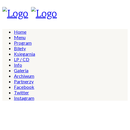
Home
Menu
Program
Bilety
Księgarnia
LP / CD
Info
Galeria
Archiwum
Partnerzy
Facebook
Twitter
Instagram