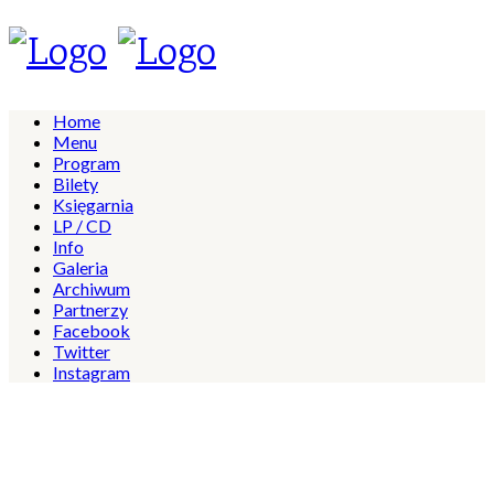
Home
Menu
Program
Bilety
Księgarnia
LP / CD
Info
Galeria
Archiwum
Partnerzy
Facebook
Twitter
Instagram