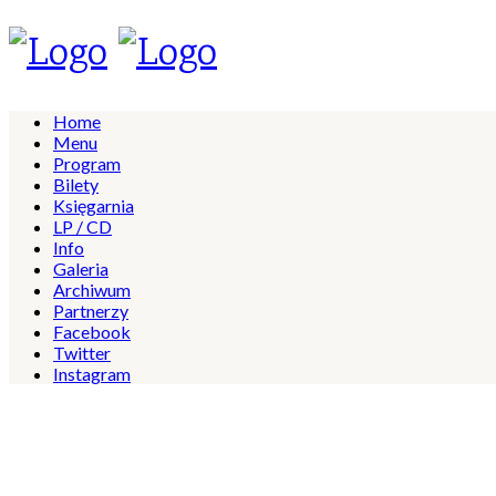
Home
Menu
Program
Bilety
Księgarnia
LP / CD
Info
Galeria
Archiwum
Partnerzy
Facebook
Twitter
Instagram