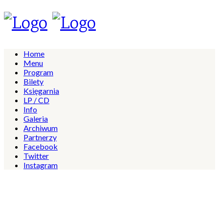
Home
Menu
Program
Bilety
Księgarnia
LP / CD
Info
Galeria
Archiwum
Partnerzy
Facebook
Twitter
Instagram