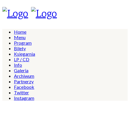
Home
Menu
Program
Bilety
Księgarnia
LP / CD
Info
Galeria
Archiwum
Partnerzy
Facebook
Twitter
Instagram