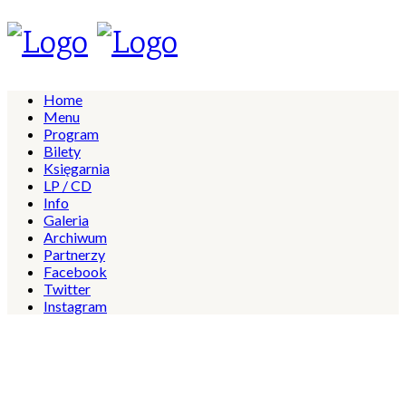
Home
Menu
Program
Bilety
Księgarnia
LP / CD
Info
Galeria
Archiwum
Partnerzy
Facebook
Twitter
Instagram