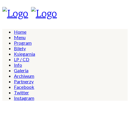
Home
Menu
Program
Bilety
Księgarnia
LP / CD
Info
Galeria
Archiwum
Partnerzy
Facebook
Twitter
Instagram