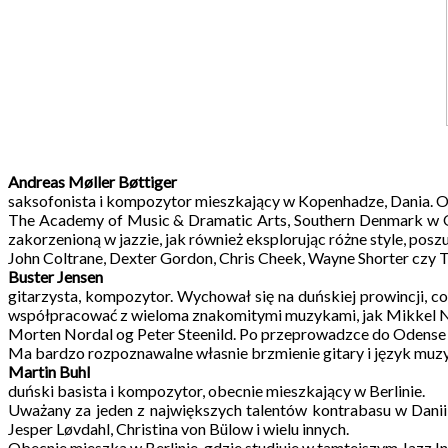
Andreas Møller Bøttiger
saksofonista i kompozytor mieszkający w Kopenhadze, Dania. 
The Academy of Music & Dramatic Arts, Southern Denmark w Od
zakorzenioną w jazzie, jak również eksplorując różne style, pos
John Coltrane, Dexter Gordon, Chris Cheek, Wayne Shorter czy T
Buster Jensen
gitarzysta, kompozytor. Wychował się na duńskiej prowincji, c
współpracować z wieloma znakomitymi muzykami, jak Mikkel N
Morten Nordal og Peter Steenild. Po przeprowadzce do Odense 
Ma bardzo rozpoznawalne własnie brzmienie gitary i język muzyc
Martin Buhl
duński basista i kompozytor, obecnie mieszkający w Berlinie.
Uważany za jeden z największych talentów kontrabasu w Danii
Jesper Løvdahl, Christina von Bülow i wielu innych.
Obecnie mieszka w Berlinie, gdzie studiuje w tamtejszym Jazz Ins