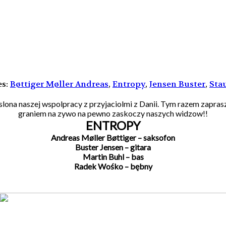
es:
Bøttiger Møller Andreas
,
Entropy
,
Jensen Buster
,
Sta
dslona naszej wspolpracy z przyjaciolmi z Danii. Tym razem zap
graniem na zywo na pewno zaskoczy naszych widzow!!
ENTROPY
Andreas Møller Bøttiger – saksofon
Buster Jensen – gitara
Martin Buhl – bas
Radek Wośko – bębny