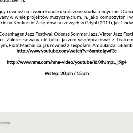
ający również na swoim koncie ukończone studia medyczne. Obe
any w wiele projektów muzycznych, m. in. jako kompozytor i ws
Trio na Konkursie Zespołów Jazzowych w Gdyni (2011), jak i indy
Copenhagen Jazz Festiwal, Odense Sommer Jazz, Vinter Jazz Festival
er. Zainteresowany nie tylko jazzem współpracował z Teatrem
 Tym, Piotr Machalica, jak również z zespołami Ambulanza i Skam
http://www.youtube.com/watch?v=6nmtolgwf3c
http://www.nme.com/nme-video/youtube/id/XhJmpL_i9g4
Wstep: 20 pln / 15 pln
rszawa