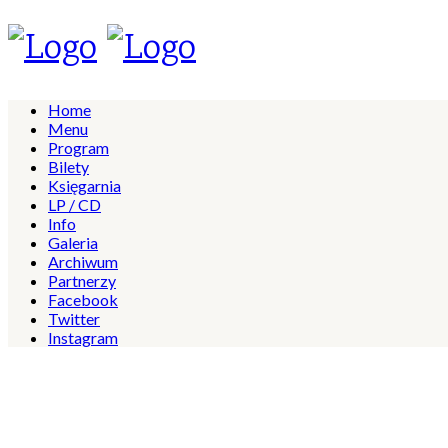
Home
Menu
Program
Bilety
Księgarnia
LP / CD
Info
Galeria
Archiwum
Partnerzy
Facebook
Twitter
Instagram