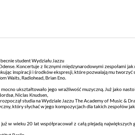
Obecnie student Wydziału Jazzu
ense. Koncertuje z licznymi międzynarodowymi zespołami jak m. 
zukując inspiracji i środków ekspresji, które pozwalają mu tworzy
om Waits, Radiohead, Brian Eno.
o mocno ukształtowało jego wrażliwość muzyczną. Już jako nasto
ordsø, Niclas Knudsen,
rozpoczął studia na Wydziale Jazzu The Academy of Music & Dra
zny, który słychać w jego kompozycjach dla takich zespołów jak m
 już w wieku 20 lat współpracował z całą plejadą największych 
titut Berlin.